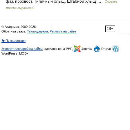
фат, прохвост. Типичный хлыщ. Штабной хлыщ …
Словарь
многих выражений
© Академик, 2000-2026
18+
Обратная связь:
Техподдержка
,
Реклама на сайте
👣 Путешествия
Экспорт словарей на сайты
, сделанные на PHP,
Joomla,
Drupal,
WordPress, MODx.