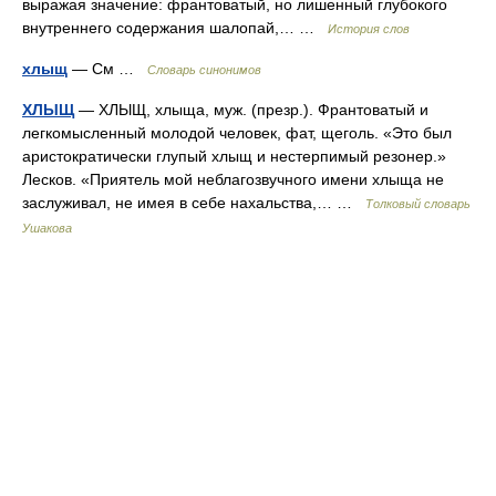
выражая значение: франтоватый, но лишенный глубокого
внутреннего содержания шалопай,… …
История слов
хлыщ
— См …
Словарь синонимов
ХЛЫЩ
— ХЛЫЩ, хлыща, муж. (презр.). Франтоватый и
легкомысленный молодой человек, фат, щеголь. «Это был
аристократически глупый хлыщ и нестерпимый резонер.»
Лесков. «Приятель мой неблагозвучного имени хлыща не
заслуживал, не имея в себе нахальства,… …
Толковый словарь
Ушакова