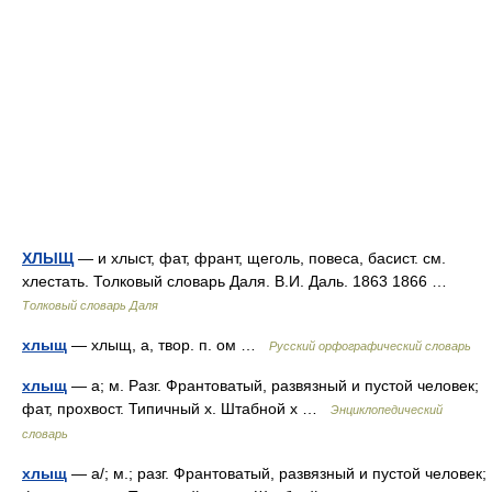
ХЛЫЩ
— и хлыст, фат, франт, щеголь, повеса, басист. см.
хлестать. Толковый словарь Даля. В.И. Даль. 1863 1866 …
Толковый словарь Даля
хлыщ
— хлыщ, а, твор. п. ом …
Русский орфографический словарь
хлыщ
— а; м. Разг. Франтоватый, развязный и пустой человек;
фат, прохвост. Типичный х. Штабной х …
Энциклопедический
словарь
хлыщ
— а/; м.; разг. Франтоватый, развязный и пустой человек;