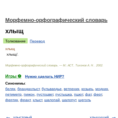
Морфемно-орфографический словарь
хлыщ
Толкование
Перевод
хлыщ
хлыщ/.
Морфемно-орфографический словарь. — М.: АСТ.
.
Тихонов А. Н.
.
2002
.
Игры ⚽
Нужно сделать НИР?
Синонимы
:
беляк
,
брандахлыст
,
бульвардье
,
ветреник
,
козырь
,
модник
,
петиметр
,
пижон
,
пустоцвет
,
пустышка
,
пшют
,
фат
,
ферт
,
фертик
,
франт
,
хлыст
,
шалопай
,
шалопут
,
щеголь
хлыстовый
хлыщущий